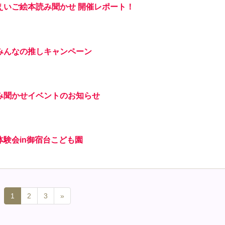
えいご絵本読み聞かせ 開催レポート！
みんなの推しキャンペーン
み聞かせイベントのお知らせ
験会in御宿台こども園
1
2
3
»