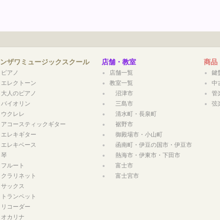
タンザワミュージックスクール
店舗・教室
商品
ピアノ
店舗一覧
鍵
エレクトーン
教室一覧
中
大人のピアノ
沼津市
管
バイオリン
三島市
弦
ウクレレ
清水町・長泉町
アコースティックギター
裾野市
エレキギター
御殿場市・小山町
エレキベース
函南町・伊豆の国市・伊豆市
琴
熱海市・伊東市・下田市
フルート
富士市
クラリネット
富士宮市
サックス
トランペット
リコーダー
オカリナ